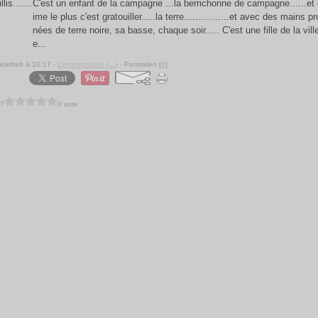
C'est un enfant de la campagne ...la berrichonne de campagne......et c
ime le plus c'est gratouiller.....la terre................et avec des mains p
nées de terre noire, sa basse, chaque soir..... C'est une fille de la ville 
e...
ioletteb à 10:17 -
Commentaires [
…
]
- Permalien [
#
]
 ?
0 vote