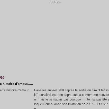
Publicité
010
te histoire d'amour......
Dans les années 2000 après la sortie du film "Clariss
ie" planait dans mon esprit que la caméra me réinviter
ur mais je ne savais pas pourquoi.... Je n'ai pas été s
rsque Fleur a lancé son invitation en 2007....Et elle 
e....