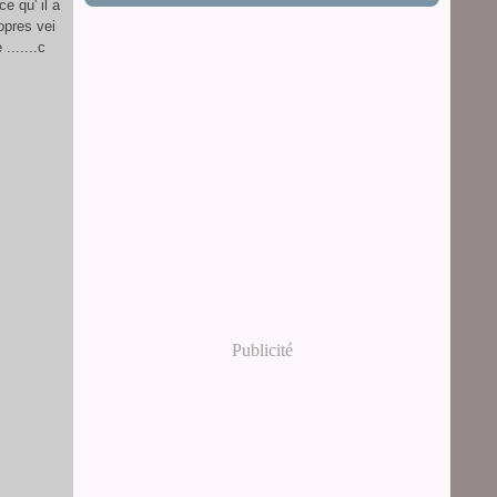
e qu' il a
ropres vei
.......c
Publicité