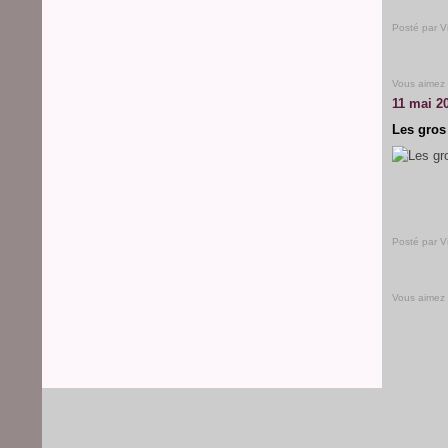
Posté par V
Vous aimez
11 mai 2
Les gros
Posté par V
Vous aimez