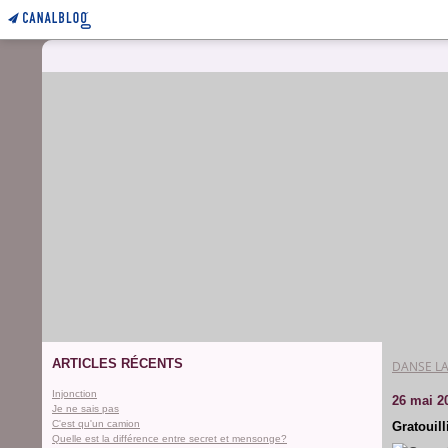
ARTICLES RÉCENTS
DANSE LA
Injonction
26 mai 2
Je ne sais pas
C'est qu'un camion
Gratouilli
Quelle est la différence entre secret et mensonge?