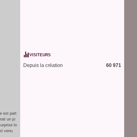
VISITEURS
Depuis la création
60 971
e est part
ait un jo
urprise lo
est venu