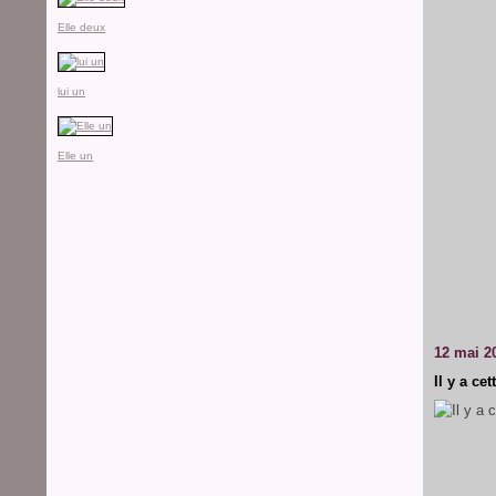
Elle deux
lui un
Elle un
12 mai 2
Il y a cet