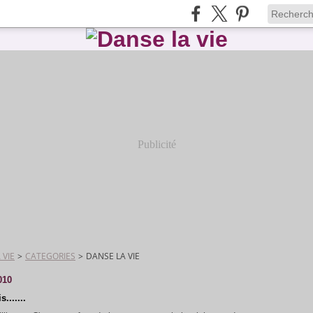
Publicité
 VIE
>
CATEGORIES
>
DANSE LA VIE
010
s.......