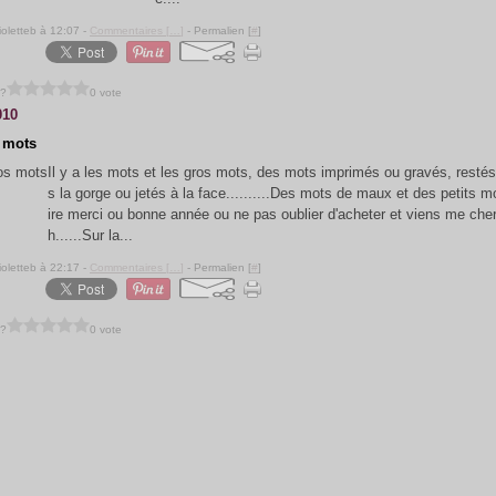
ioletteb à 12:07 -
Commentaires [
…
]
- Permalien [
#
]
 ?
0 vote
010
 mots
Il y a les mots et les gros mots, des mots imprimés ou gravés, restés
s la gorge ou jetés à la face..........Des mots de maux et des petits m
ire merci ou bonne année ou ne pas oublier d'acheter et viens me che
h......Sur la...
ioletteb à 22:17 -
Commentaires [
…
]
- Permalien [
#
]
 ?
0 vote