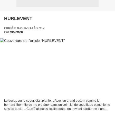
HURLEVENT
Publié le 03/01/2013 à 07:17
Par
Violetteb
Le décor, sur le coeur, était planté.... Avec un grand besoin comme le
bernard l'hermite de me protéger dans un coin..lui de coquillage et moi je ne
sais de quoi...... Ce n'était pas si facile quand on devient gardienne d'une
grande maison au sommet d'une...