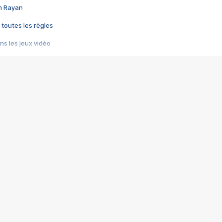
im Rayan
 toutes les règles
s les jeux vidéo
us choquant de Rockstar ? - Le scandale BULLY
e plus moche de Steam
du RÊVE tourne au CAUCHEMAR
pendant 8 heures
it… à tort
umiliés par un jeu vidéo
ire - Final Fantasy 8
ti un empire - Age of Empires
story DOFUS
tard, il crée l'un des pires jeux de tous les temps, MindsEye.