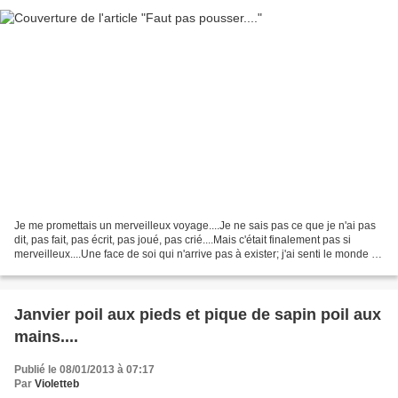
Je me promettais un merveilleux voyage....Je ne sais pas ce que je n'ai pas
dit, pas fait, pas écrit, pas joué, pas crié....Mais c'était finalement pas si
merveilleux....Une face de soi qui n'arrive pas à exister; j'ai senti le monde se
refermer, j'ai...
Janvier poil aux pieds et pique de sapin poil aux
mains....
Publié le 08/01/2013 à 07:17
Par
Violetteb