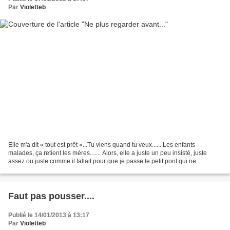
Par
Violetteb
Elle m'a dit « tout est prêt »...Tu viens quand tu veux...... Les enfants
malades, ça retient les mères....... Alors, elle a juste un peu insisté, juste
assez ou juste comme il fallait pour que je passe le petit pont qui ne
m'éloigne de toute façon pas...
Faut pas pousser....
Publié le 14/01/2013 à 13:17
Par
Violetteb