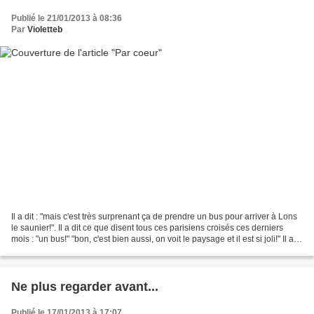
Publié le 21/01/2013 à 08:36
Par
Violetteb
Il a dit : "mais c'est très surprenant ça de prendre un bus pour arriver à Lons
le saunier!". Il a dit ce que disent tous ces parisiens croisés ces derniers
mois : "un bus!" "bon, c'est bien aussi, on voit le paysage et il est si joli!" Il a
dit : "Il...
Ne plus regarder avant...
Publié le 17/01/2013 à 17:07