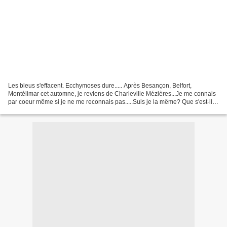
Les bleus s'effacent. Ecchymoses dure..... Après Besançon, Belfort,
Montélimar cet automne, je reviens de Charleville Mézières...Je me connais
par coeur même si je ne me reconnais pas.....Suis je la même? Que s'est-il
passé depuis pour que les spectateurs...