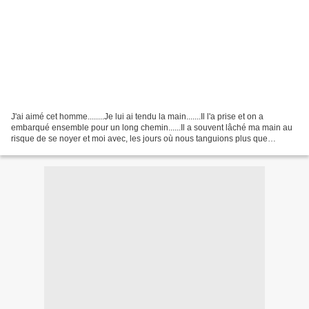
J'ai aimé cet homme........Je lui ai tendu la main.......Il l'a prise et on a
embarqué ensemble pour un long chemin......Il a souvent lâché ma main au
risque de se noyer et moi avec, les jours où nous tanguions plus que
d'autres......Toujours, je tendais...