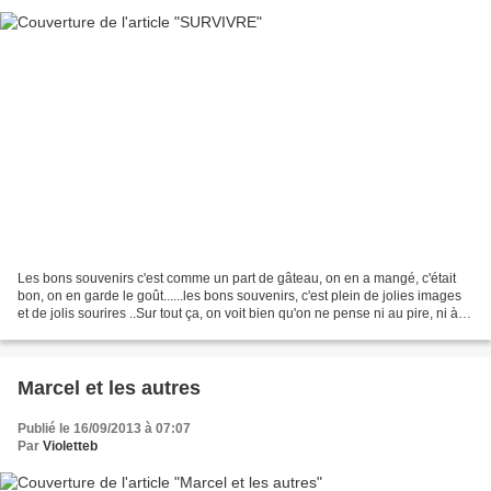
Les bons souvenirs c'est comme un part de gâteau, on en a mangé, c'était
bon, on en garde le goût......les bons souvenirs, c'est plein de jolies images
et de jolis sourires ..Sur tout ça, on voit bien qu'on ne pense ni au pire, ni à
ce qui nous attend......Le...
Marcel et les autres
Publié le 16/09/2013 à 07:07
Par
Violetteb