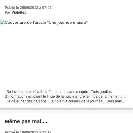
Publié le 25/09/2013 à 07:07
Par
Violetteb
l Se lever sans le réveil...café du matin sans chagrin...Trois gouttes
d'informations en pliant le linge de la nuit, étendre le linge de la même nuit
...le déjeuner des garçons......Choisir la couleur de la journée......des pois
multicolores sur la jupe...
Même pas mal.....
Publié le 18/09/2013 à 21:17