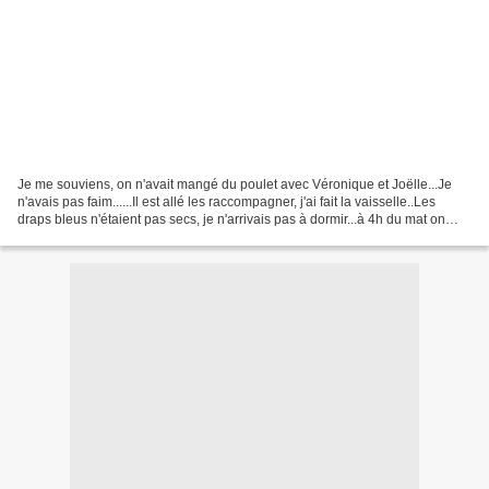
Je me souviens, on n'avait mangé du poulet avec Véronique et Joëlle...Je
n'avais pas faim......Il est allé les raccompagner, j'ai fait la vaisselle..Les
draps bleus n'étaient pas secs, je n'arrivais pas à dormir...à 4h du mat on
sonnait à la mat'..Ils...