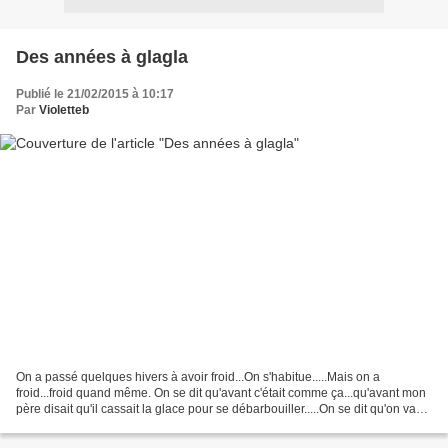
Des années à glagla
Publié le 21/02/2015 à 10:17
Par
Violetteb
On a passé quelques hivers à avoir froid...On s'habitue.....Mais on a
froid...froid quand même. On se dit qu'avant c'était comme ça...qu'avant mon
père disait qu'il cassait la glace pour se débarbouiller.....On se dit qu'on va
bouger pour oublier l'engourdissement...