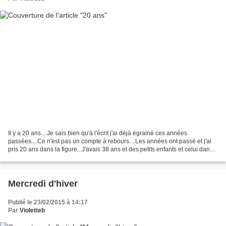
Il y a 20 ans....Je sais bien qu'à l'écrit j'ai déjà égrainé ces années
passées....Ce n'est pas un compte à rebours....Les années ont passé et j'ai
pris 20 ans dans la figure...J'avais 38 ans et des petits enfants et celui dans
mon ventre, le même qui...
Mercredi d'hiver
Publié le 23/02/2015 à 14:17
Par
Violetteb