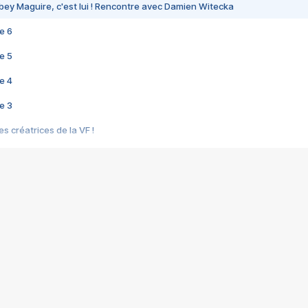
bey Maguire, c'est lui ! Rencontre avec Damien Witecka
e 6
e 5
e 4
e 3
s créatrices de la VF !
e 2
e 1
e Mektoub My Love arrive enfin ! Rencontre avec Shaïn Boumedine et Sal
i : après Toni en famille
elle réalise le bouleversant Dites lui que je l'aime
ais ! Rencontre autour de Vie privée de Rebecca Zlotowski
 de Marguerite, Grave... Rencontre avec Ella Rumpf