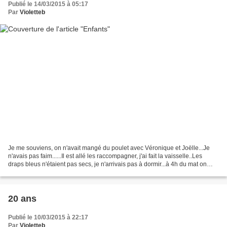
Publié le 14/03/2015 à 05:17
Par
Violetteb
Je me souviens, on n'avait mangé du poulet avec Véronique et Joëlle...Je
n'avais pas faim......Il est allé les raccompagner, j'ai fait la vaisselle..Les
draps bleus n'étaient pas secs, je n'arrivais pas à dormir...à 4h du mat on
sonnait à la mat'..Ils...
20 ans
Publié le 10/03/2015 à 22:17
Par
Violetteb