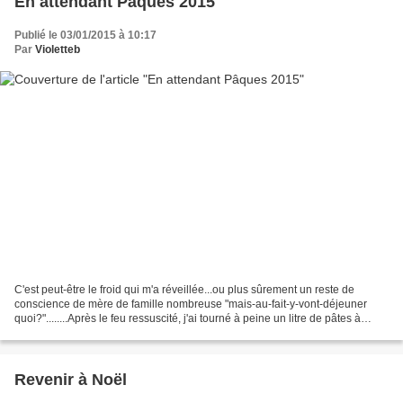
En attendant Pâques 2015
Publié le 03/01/2015 à 10:17
Par
Violetteb
C'est peut-être le froid qui m'a réveillée...ou plus sûrement un reste de
conscience de mère de famille nombreuse "mais-au-fait-y-vont-déjeuner
quoi?"........Après le feu ressuscité, j'ai tourné à peine un litre de pâtes à
pancake et ça a suffit pour...
Revenir à Noël