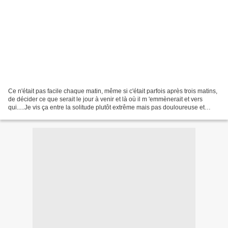
Ce n'était pas facile chaque matin, même si c'était parfois après trois matins,
de décider ce que serait le jour à venir et là où il m 'emmènerait et vers
qui.....Je vis ça entre la solitude plutôt extrême mais pas douloureuse et
l'impression de conquête...