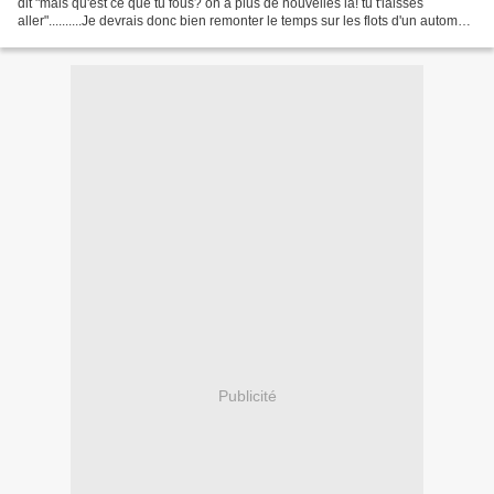
dit "mais qu'est ce que tu fous? on a plus de nouvelles là! tu t'laisses
aller"..........Je devrais donc bien remonter le temps sur les flots d'un automne
qui savait pas ce...
Publicité