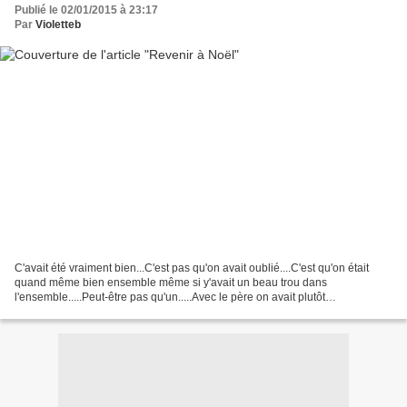
Publié le 02/01/2015 à 23:17
Par
Violetteb
C'avait été vraiment bien...C'est pas qu'on avait oublié....C'est qu'on était
quand même bien ensemble même si y'avait un beau trou dans
l'ensemble.....Peut-être pas qu'un.....Avec le père on avait plutôt
bataillé......Se lever, se laver....Juste pour...