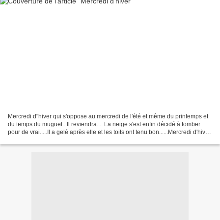
Mercredi d"hiver qui s'oppose au mercredi de l'été et même du printemps et
du temps du muguet...Il reviendra.... La neige s'est enfin décidé à tomber
pour de vrai.....Il a gelé après elle et les toits ont tenu bon......Mercredi d'hiver
transe de neige....trans.....Ils...