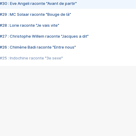
#30 : Eve Angeli raconte "Avant de partir"
#29 : MC Solaar raconte "Bouge de là"
28 : Lorie raconte "Je vais vite"
#27 : Christophe Willem raconte "Jacques a dit"
#26 : Chimène Badi raconte "Entre nous"
#25 : Indochine raconte "3e sexe"
#24 : Zaho raconte "C'est chelou"
#23 : Patrick Bruel raconte "Au café des délices"
#22 : Kyo raconte "Le chemin"
#21 : Nolwenn Leroy raconte "Cassé"
#20 : Patrick Hernandez raconte "Born to be alive"
#19 : Lorie raconte "Près de moi"
#18 : Michael Jones raconte "A nos actes manqués" (avec Jean-Jacque